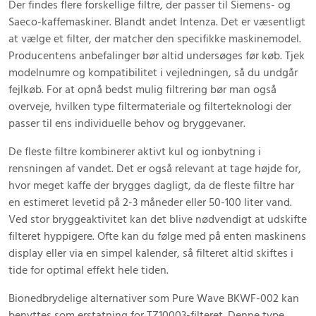
Der findes flere forskellige filtre, der passer til Siemens- og
Saeco-kaffemaskiner. Blandt andet Intenza. Det er væsentligt
at vælge et filter, der matcher den specifikke maskinemodel.
Producentens anbefalinger bør altid undersøges før køb. Tjek
modelnumre og kompatibilitet i vejledningen, så du undgår
fejlkøb. For at opnå bedst mulig filtrering bør man også
overveje, hvilken type filtermateriale og filterteknologi der
passer til ens individuelle behov og bryggevaner.
De fleste filtre kombinerer aktivt kul og ionbytning i
rensningen af vandet. Det er også relevant at tage højde for,
hvor meget kaffe der brygges dagligt, da de fleste filtre har
en estimeret levetid på 2-3 måneder eller 50-100 liter vand.
Ved stor bryggeaktivitet kan det blive nødvendigt at udskifte
filteret hyppigere. Ofte kan du følge med på enten maskinens
display eller via en simpel kalender, så filteret altid skiftes i
tide for optimal effekt hele tiden.
Bionedbrydelige alternativer som Pure Wave BKWF-002 kan
benyttes som erstatning for TZ10003-filteret. Denne type