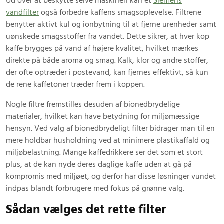
Ud over at beskytte selve maskinen kan et
Siemens
vandfilter
også forbedre kaffens smagsoplevelse. Filtrene
benytter aktivt kul og ionbytning til at fjerne urenheder samt
uønskede smagsstoffer fra vandet. Dette sikrer, at hver kop
kaffe brygges på vand af højere kvalitet, hvilket mærkes
direkte på både aroma og smag. Kalk, klor og andre stoffer,
der ofte optræder i postevand, kan fjernes effektivt, så kun
de rene kaffetoner træder frem i koppen.
Nogle filtre fremstilles desuden af bionedbrydelige
materialer, hvilket kan have betydning for miljømæssige
hensyn. Ved valg af bionedbrydeligt filter bidrager man til en
mere holdbar husholdning ved at minimere plastikaffald og
miljøbelastning. Mange kaffedrikkere ser det som et stort
plus, at de kan nyde deres daglige kaffe uden at gå på
kompromis med miljøet, og derfor har disse løsninger vundet
indpas blandt forbrugere med fokus på grønne valg.
Sådan vælges det rette filter