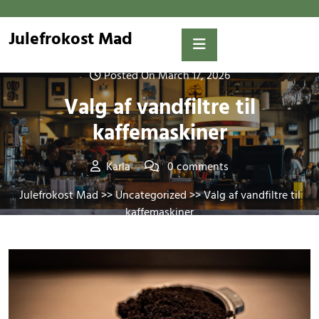
Skip
to
Julefrokost Mad
content
Posted On March 17, 2026
Valg af vandfiltre til
kaffemaskiner
Karla
0 comments
Julefrokost Mad
>>
Uncategorized
>> Valg af vandfiltre til
kaffemaskiner